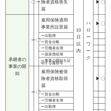
〇
ー
険者資格喪失
▶
〇
届
雇用保険適用
ハ
▶
〇
事業所設置届
10
ロ
ー出勤簿
日
ー
ー
〇
ー賃金台帳
以
ワ
ー労働者名簿
内
ー
ー源泉徴収簿
ク
承継者の
ー事業の開始を証
明する書類等
事業の開
雇用保険被保
始
険者資格取得
▶
〇
届
ー
〇
ー賃金台帳
ー労働者名簿
ー出勤簿