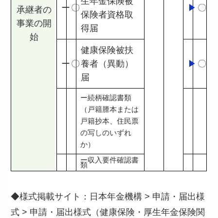
生年金保険被
ー
〇
▶
〇
承継者の
保険者資格取
事業の開
得届
始
健康保険被扶
ー
〇
養者（異動）
▶
〇
届
ー続柄確認書類
（戸籍謄本または
戸籍抄本、住民票
の写しのいずれ
か）
ー収入要件確認書
類
◆様式掲載サイト：日本年金機構 > 申請・届出様
式 > 申請・届出様式（健康保険・厚生年金保険関