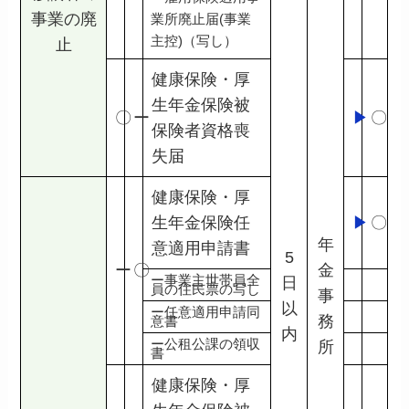
事業の廃
業所廃止届(事業
主控)（写し）
止
健康保険・厚
生年金保険被
〇
ー
▶
〇
保険者資格喪
失届
健康保険・厚
生年金保険任
▶
〇
年
意適用申請書
5
ー
〇
金
ー事業主世帯員全
日
員の住民票の写し
事
以
ー任意適用申請同
務
意書
内
ー公租公課の領収
所
書
健康保険・厚