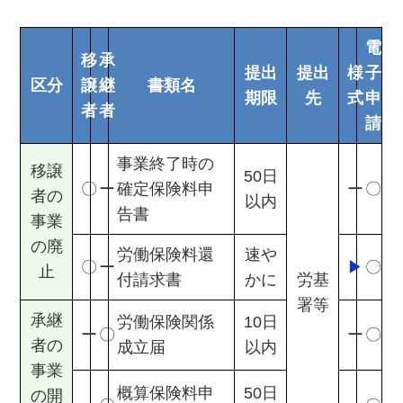
電
移
承
提出
提出
様
子
区分
譲
継
書類名
期限
先
式
申
者
者
請
事業終了時の
移譲
50日
〇
ー
確定保険料申
ー
〇
者の
以内
告書
事業
の廃
労働保険料還
速や
〇
ー
▶
〇
止
付請求書
かに
労基
署等
承継
労働保険関係
10日
ー
〇
ー
〇
者の
成立届
以内
事業
概算保険料申
50日
の開