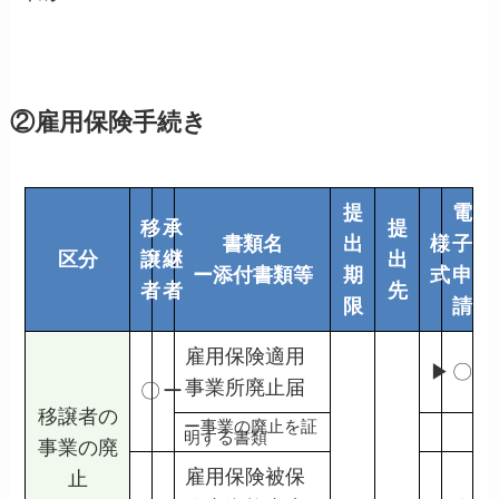
②雇用保険手続き
提
電
移
承
提
書類名
出
様
子
区分
譲
継
出
ー添付書類等
期
式
申
者
者
先
限
請
雇用保険適用
▶
〇
事業所廃止届
〇
ー
移譲者の
ー事業の廃止を証
明する書類
事業の廃
雇用保険被保
止