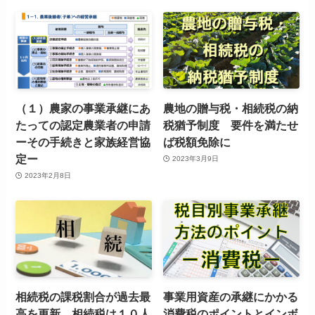
（１）農家の事業承継にあ
農地の贈与税・相続税の納
たっての認定農業者の申請
税猶予制度 要件を満たせ
ーその手続きと家族経営協
ば税額免除に
定ー
2023年3月9日
2023年2月8日
相続税の課税割合が過去最
事業用資産の承継にかかる
高を更新 相続税は１０人
消費税のポイントとインボ