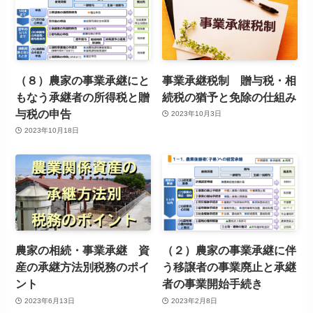
（８）農家の事業承継にと
事業承継税制 贈与税・相
もなう承継者の所得税と贈
続税の猶予と免除の仕組み
与税の申告
2023年10月3日
2023年10月18日
農家の相続・事業承継 資
（２）農家の事業承継に伴
産の承継方法別税務のポイ
う移譲者の事業廃止と承継
ント
者の事業開始手続き
2023年6月13日
2023年2月8日