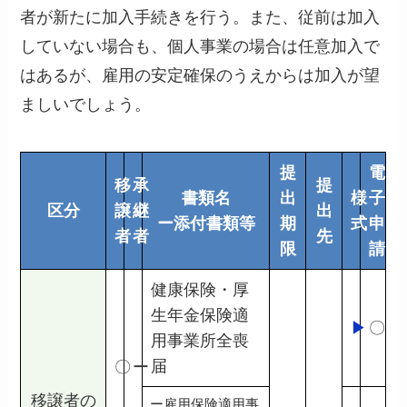
者が新たに加入手続きを行う。また、従前は加入
していない場合も、個人事業の場合は任意加入で
はあるが、雇用の安定確保のうえからは加入が望
ましいでしょう。
提
電
移
承
提
書類名
出
様
子
区分
譲
継
出
ー添付書類等
期
式
申
者
者
先
限
請
健康保険・厚
生年金保険適
▶
〇
用事業所全喪
届
〇
ー
移譲者の
ー雇用保険適用事