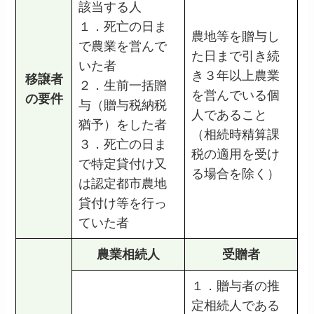
該当する人
１．死亡の日ま
農地等を贈与し
で農業を営んで
た日まで引き続
いた者
き３年以上農業
移譲者
２．生前一括贈
を営んでいる個
の要件
与（贈与税納税
人であること
猶予）をした者
（相続時精算課
３．死亡の日ま
税の適用を受け
で特定貸付け又
る場合を除く）
は認定都市農地
貸付け等を行っ
ていた者
農業相続人
受贈者
１．贈与者の推
定相続人である