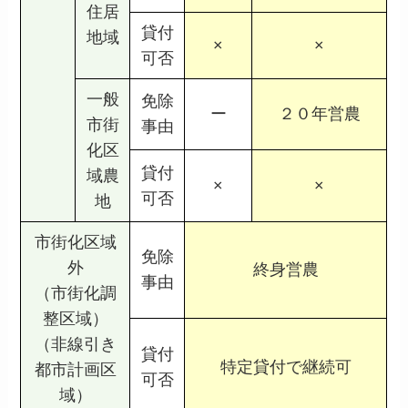
住居
貸付
地域
×
×
可否
一般
免除
ー
２０年営農
市街
事由
化区
貸付
域農
×
×
可否
地
市街化区域
免除
外
終身営農
事由
（市街化調
整区域）
（非線引き
貸付
特定貸付で継続可
都市計画区
可否
域）