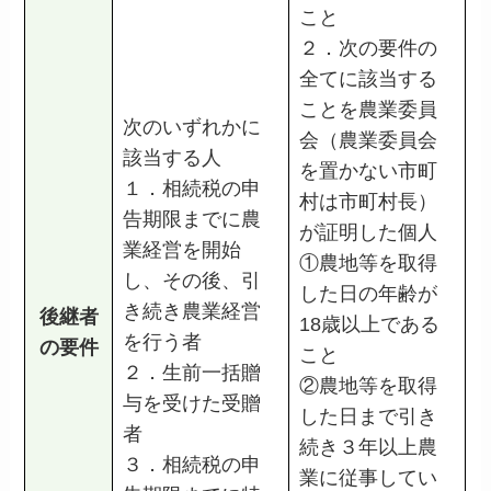
こと
２．次の要件の
全てに該当する
ことを農業委員
次のいずれかに
会（農業委員会
該当する人
を置かない市町
１．相続税の申
村は市町村長）
告期限までに農
が証明した個人
業経営を開始
①農地等を取得
し、その後、引
した日の年齢が
き続き農業経営
後継者
18歳以上である
を行う者
の要件
こと
２．生前一括贈
②農地等を取得
与を受けた受贈
した日まで引き
者
続き３年以上農
３．相続税の申
業に従事してい