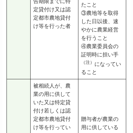
告期限までに特
たこと
定貸付け又は認
③農地等を取得
定都市農地貸付
した日以後、速
け等を行った者
やかに農業経営
を行うこと
④農業委員会の
証明時に担い手
（注）
になってい
ること
被相続人が、農
業の用に供して
いた又は特定貸
付け若しくは認
定都市農地貸付
贈与者が農業の
け等を行ってい
用に供している