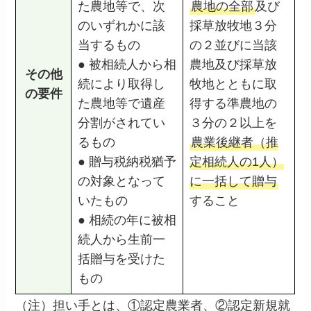
た農地等で、次
農地の全部
及び
のいずれかに該
採草放牧地３分
当するもの
の２並びに当該
● 被相続人から相
農地及び採草放
その他
続により取得し
牧地とともに取
の要件
た農地等で遺産
得する準農地の
分割がされてい
３分の２以上を
るもの
農業後継者（推
● 贈与税納税猶予
定相続人の1人）
の対象となって
に一括して贈与
いたもの
すること
● 相続の年に被相
続人から生前一
括贈与を受けた
もの
（注）担い手とは、①認定農業者、②認定新規就