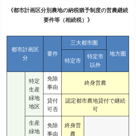
《都市計画区分別農地の納税猶予制度の営農継続
要件等（相続税）》
三大都市圏
都市計画区
要件
地方圏
特定市
分
特定市
以外
免除
特定
終身営農
事由
生産
緑地
貸付
認定都市農地貸付で継続
地区
可否
可
生産
免除
終身営
緑地
事由
農