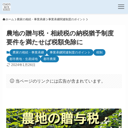
ホーム
農家の相続・事業承継
事業承継関連制度のポイント
農地の贈与税・相続税の納税猶予制度
要件を満たせば税額免除に
農家の相続・事業承継
事業承継関連制度のポイント
税制
都市農地・生産緑地
都市農業
2024年1月26日
当ページのリンクには広告が含まれています。