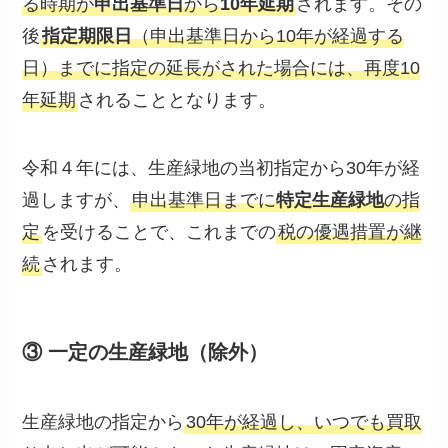
る時期が
申出基準日
から
10年延期
されます。その
後
指定期限日
（申出基準日から10年が経過する
日）までに指定の延長がされた場合には、再度10
年延期
されることとなります。
令和４年には、生産緑地の当初指定から30年が経
過しますが、
申出基準日までに
特定生産緑地
の指
定
を受けることで、これまでの
税の優遇措置が継
続
されます。
③ 一定の生産緑地（除外）
生産緑地の指定から
30年が経過し、いつでも買取