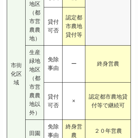
地区
（都
認定都
市営
貸付
市農地
農農
可否
貸付等
地）
生産
免除
緑地
ー
終身営農
市街
事由
地区
化区
（都
域
市営
農農
貸付
認定都市農地貸
×
地以
可否
付等で継続可
外）
免除
終身営
２０年営農
田園
事由
農