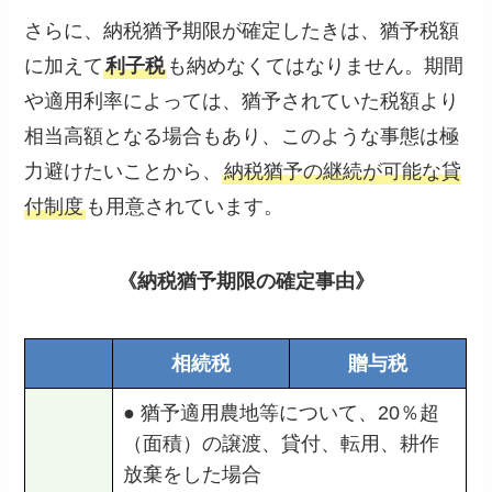
さらに、納税猶予期限が確定したきは、猶予税額
に加えて
利子税
も納めなくてはなりません。期間
や適用利率によっては、猶予されていた税額より
相当高額となる場合もあり、このような事態は極
力避けたいことから、
納税猶予の継続が可能な貸
付制度
も用意されています。
《納税猶予期限の確定事由》
相続税
贈与税
● 猶予適用農地等について、20％超
（面積）の譲渡、貸付、転用、耕作
放棄をした場合