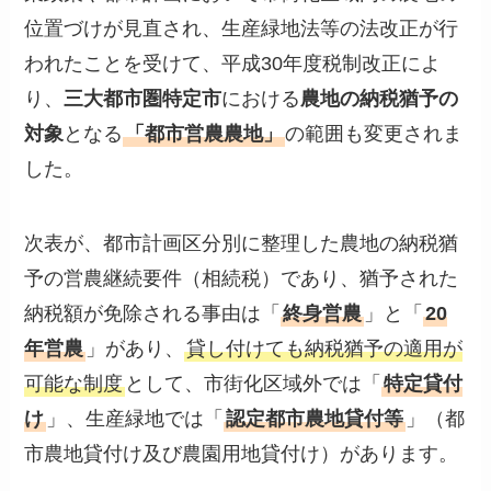
位置づけが見直され、生産緑地法等の法改正が行
われたことを受けて、平成30年度税制改正によ
り、
三大都市圏特定市
における
農地の納税猶予の
対象
となる
「都市営農農地」
の範囲も変更されま
した。
次表が、都市計画区分別に整理した農地の納税猶
予の営農継続要件（相続税）であり、猶予された
納税額が免除される事由は「
終身営農
」と「
20
年営農
」があり、
貸し付けても納税猶予の適用が
可能な制度
として、市街化区域外では「
特定貸付
け
」、生産緑地では「
認定都市農地貸付等
」（都
市農地貸付け及び農園用地貸付け）があります。