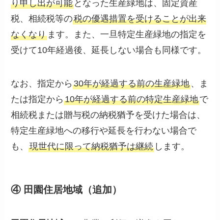
り申し出が可能
となった生産緑地は、固定資産
税、相続税等の
税の優遇措置を受けることが出来
なくなり
ます。また、一旦特定生産緑地の指定を
受けて10年経過後、延長しない場合も同様です。
なお、指定から
30年が経過する前の生産緑地
、ま
たは指定から
10年が経過する前の特定生産緑地
で
相続税または贈与税の納税猶予を受けた場合は、
特定生産緑地への移行や延長を行わない場合で
も、
現世代に限って納税猶予は継続
します。
④ 田園住居地域（追加）