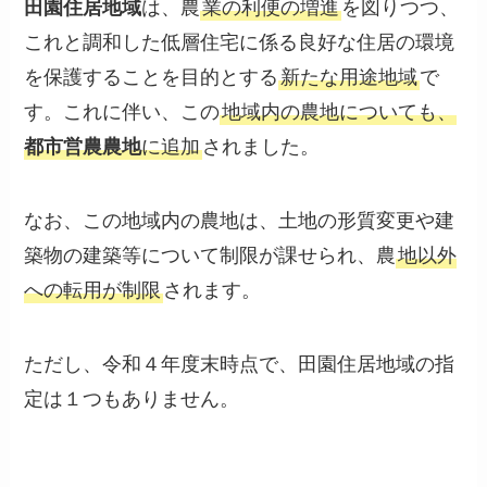
田園住居地域
は、農
業の利便の増進
を図りつつ、
これと調和した低層住宅に係る良好な住居の環境
を保護することを目的とする
新たな用途地域
で
す。これに伴い、この
地域内の農地についても、
都市営農農地
に追加
されました。
なお、この地域内の農地は、土地の形質変更や建
築物の建築等について制限が課せられ、農
地以外
への転用が制限
されます。
ただし、令和４年度末時点で、田園住居地域の指
定は１つもありません。