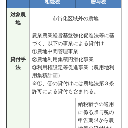
相続税
贈与税
対象農
市街化区域外の農地
地
農業農業経営基盤強化促進法等に基
づく、以下の事業による貸付け
①農地中間管理事業
貸付手
②農地利用集積円滑化事業
法
③利用権設定等促進事業（農用地利
用集積計画）
※①、②の貸付けには農地法第３条
許可による貸付も含まれる。
納税猶予の適用
に係る贈与税の
申告期限から農