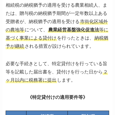
相続税の納税猶予の適用を受ける農業相続人、ま
たは、贈与税の納税猶予期間が一定年数以上ある
受贈者が、納税猶予の適用を受ける
市街化区域外
の農地等
について、
農業経営基盤強化促進法
等に
基づく事業による貸付け
を行ったときは、
納税猶
予が継続
される措置が設けられています。
必要な手続きとして、特定貸付けを行っている旨
等を記載した届出書を、貸付けを行った日から
２
ヶ月以内に税務署に提出
します。
《特定貸付けの適用要件等》