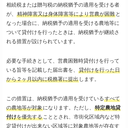
相続税または贈与税の納税猶予の適用を受ける者
が、
精神障害又は身体障害等により営農が困難
と
なった場合に、納税猶予の適用を受ける農地等に
ついて貸付けを行ったときは、納税猶予が継続さ
れる措置が設けられています。
必要な手続きとして、営農困難時貸付けを行って
いる旨等を記載した届出書を、
貸付けを行った日
から２ヶ月以内に税務署に提出
します。
この措置は、納税猶予の適用を受けている
すべて
の農地等が対象
になります。ただし、
特定農地貸
付け
を優先する
こととされ、市街化区域内など特
定貸付けが出来ない区域等に対象農地等が存在す