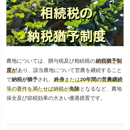
農地については、贈与税及び相続税の
納税猶予制
度が
あり、該当農地について営農を継続すること
で
納税が猶予
され、
終身
または
20年間の営農継続
等の要件を満たせば納税が
免除
となるなど、農地
保全及び節税効果の大きい優遇措置です。