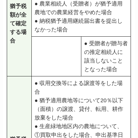
● 農業相続人（受贈者）が猶予適用
猶予税
農地での農業経営をやめた場合
額が全
● 納税猶予適用継続届出書を提出し
て確定
なかった場合
する場
合
● 受贈者が贈与者
の推定相続人に
該当しないこと
となった場合
● 収用交換等による譲渡等をした場
合
● 猶予適用農地等について20％以下
（面積）の譲渡、貸付、転用、耕作
放棄をした場合
● 生産緑地地区内の農地について、
①買取申出をした場合、申出基準日