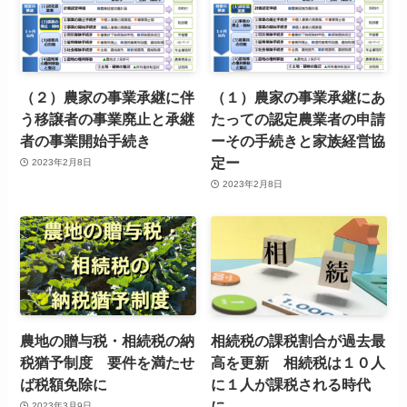
（２）農家の事業承継に伴
（１）農家の事業承継にあ
う移譲者の事業廃止と承継
たっての認定農業者の申請
者の事業開始手続き
ーその手続きと家族経営協
定ー
2023年2月8日
2023年2月8日
農地の贈与税・相続税の納
相続税の課税割合が過去最
税猶予制度 要件を満たせ
高を更新 相続税は１０人
ば税額免除に
に１人が課税される時代
に
2023年3月9日