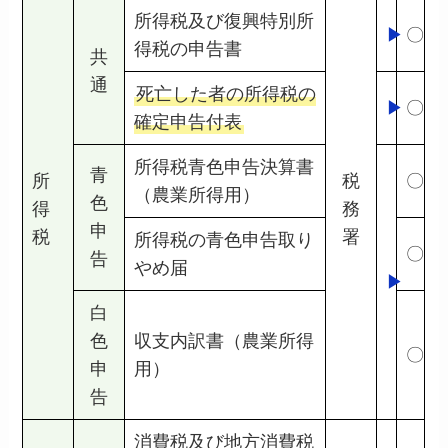
所得税及び復興特別所
▶
〇
得税の申告書
共
通
死亡した者の所得税の
▶
〇
確定申告付表
所得税青色申告決算書
青
所
税
〇
（農業所得用）
色
得
務
申
税
署
所得税の青色申告取り
〇
告
やめ届
▶
白
色
収支内訳書（農業所得
〇
申
用）
告
消費税及び地方消費税