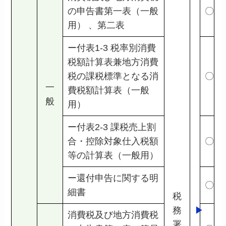
の申告書第一表（一般
〇
用） 、第二表
ー付表1-3 税率別消費
税額計算表兼地方消費
税の課税標準となる消
〇
一
費税額計算表（一般
般
用）
ー付表2-3 課税売上割
合・控除対象仕入税額
〇
等の計算表（一般用）
ー還付申告に関する明
〇
細書
税
務
▶
消費税及び地方消費税
署