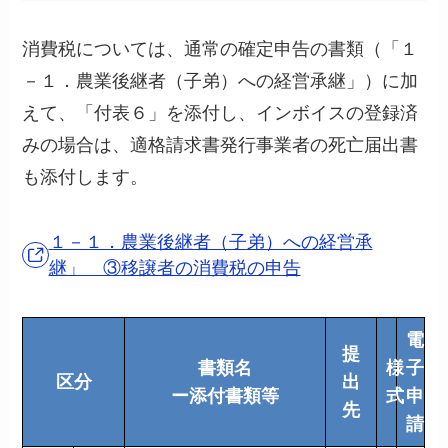
消費税については、通常の確定申告の書類（「１
－１．農業後継者（子弟）への経営承継」）に加
えて、「付表６」を添付し、インボイスの登録済
みの場合は、適格請求書発行事業者の死亡届出書
も添付します。
１－１．農業後継者（子弟）への経営承
継」 ③移譲者の消費税の申告
電
提
書類名
様
子
区分
出
ー添付書類等
式
申
先
請