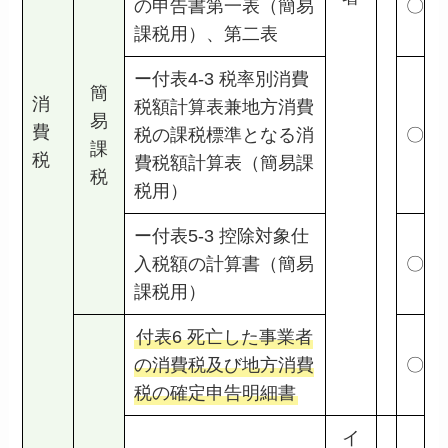
の申告書第一表（簡易
〇
課税用）、第二表
ー付表4-3 税率別消費
簡
消
税額計算表兼地方消費
易
費
税の課税標準となる消
〇
課
税
費税額計算表（簡易課
税
税用）
ー付表5-3 控除対象仕
入税額の計算書（簡易
〇
課税用）
付表6 死亡した事業者
の消費税及び地方消費
〇
税の確定申告明細書
イ