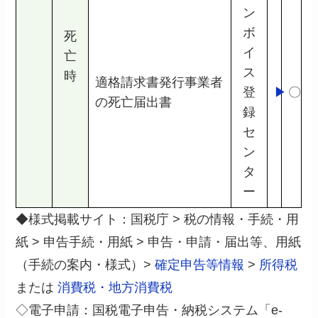
ン
ボ
死
イ
亡
ス
時
適格請求書発行事業者
登
▶
〇
の死亡届出書
録
セ
ン
タ
ー
◆様式掲載サイト：国税庁 > 税の情報・手続・用
紙 > 申告手続・用紙 > 申告・申請・届出等、用紙
（手続の案内・様式）>
確定申告等情報
>
所得税
または
消費税・地方消費税
◇電子申請：国税電子申告・納税システム「e-