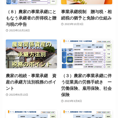
（８）農家の事業承継にと
事業承継税制 贈与税・相
もなう承継者の所得税と贈
続税の猶予と免除の仕組み
与税の申告
2023年10月3日
2023年10月18日
農家の相続・事業承継 資
（３）農家の事業承継に伴
産の承継方法別税務のポイ
う従業員の労務手続き ー
ント
労働保険、雇用保険、社会
保険
2023年6月13日
2023年3月8日