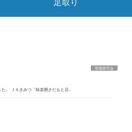
足取り
現地研究会
た。 ＪＡきみつ「味楽囲さだもと店」