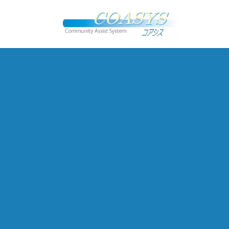
コ
ナ
ン
ビ
テ
ゲ
ン
ー
ツ
シ
へ
ョ
ス
ン
キ
に
ッ
移
プ
動